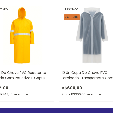
OTADO
ESGOTADO
GRÁTIS
 De Chuva PVC Resistente
10 Un Capa De Chuva PVC
ada Com Refletivo E Capuz
Laminado Transparente Co
Capuz
5,00
R$600,00
e
R$47,50
sem juros
2
x
de
R$300,00
sem juros