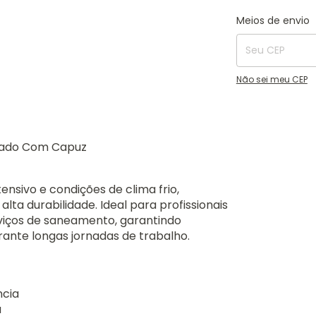
Entregas para o C
Meios de envio
Não sei meu CEP
çado Com Capuz
nsivo e condições de clima frio,
lta durabilidade. Ideal para profissionais
iços de saneamento, garantindo
rante longas jornadas de trabalho.
ncia
a