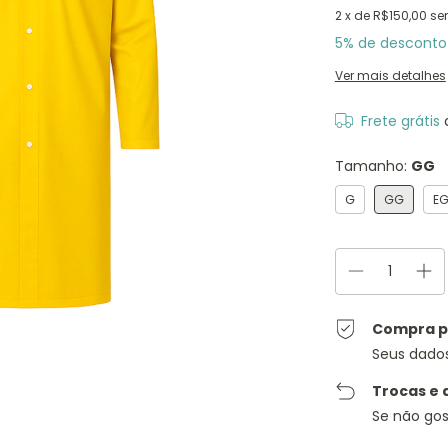
2
x de
R$150,00
se
5% de desconto
Ver mais detalhes
Frete grátis
Tamanho:
GG
G
GG
E
Compra p
Seus dado
Trocas e 
Se não gos