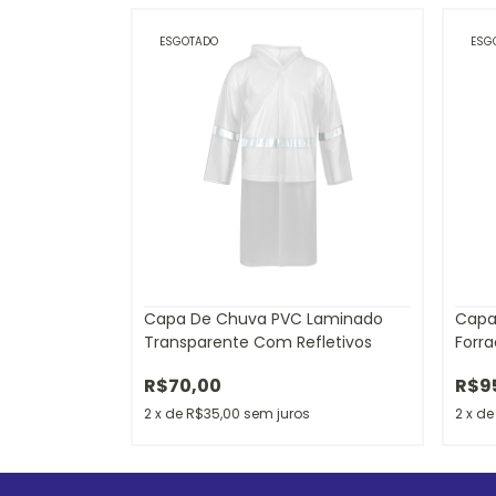
ESGOTADO
ESG
Capa De Chuva PVC Laminado
Capa
Transparente Com Refletivos
Forr
R$70,00
R$9
2
x
de
R$35,00
sem juros
2
x
d