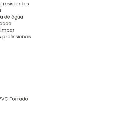
 resistentes
a
a de água
idade
 limpar
 profissionais
PVC Forrado