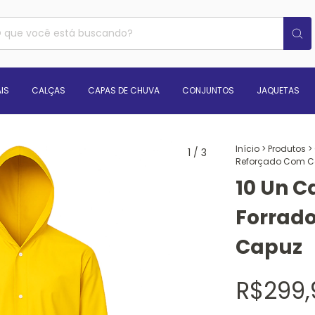
IS
CALÇAS
CAPAS DE CHUVA
CONJUNTOS
JAQUETAS
Início
>
Produtos
>
1
/
3
Reforçado Com C
10 Un 
Forrad
Capuz
R$299,