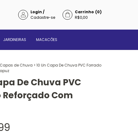
Login
/
Carrinho
(
0
)
Cadastre-se
R$0,00
JARDINEIRAS
MACACÕES
Capas de Chuva
>
10 Un Capa De Chuva PVC Forrado
apuz
Capa De Chuva PVC
o Reforçado Com
99