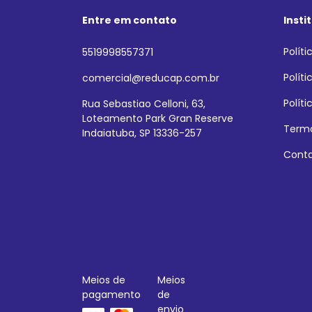
Insti
Polít
5519998557371
Polít
comercial@reducap.com.br
Polít
Rua Sebastiao Celloni, 63,
Loteamento Park Gran Reserve
Termo
Indaiatuba, SP 13336-257
Cont
Meios de
Meios
pagamento
de
envio