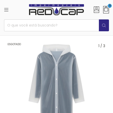
0
ESGOTADO
1
/
3