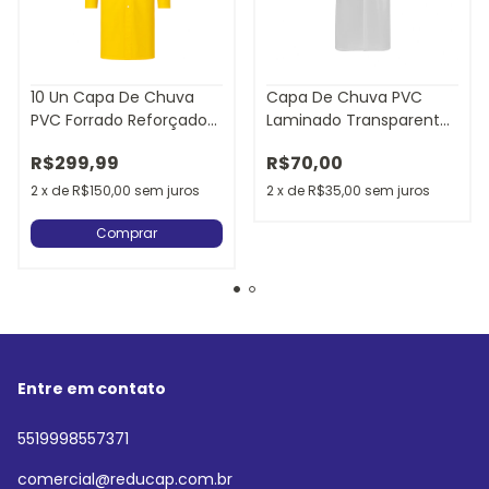
10 Un Capa De Chuva
Capa De Chuva PVC
PVC Forrado Reforçado
Laminado Transparente
Com Capuz
Com Refletivos
R$299,99
R$70,00
2
x
de
R$150,00
sem juros
2
x
de
R$35,00
sem juros
Comprar
5519998557371
comercial@reducap.com.br